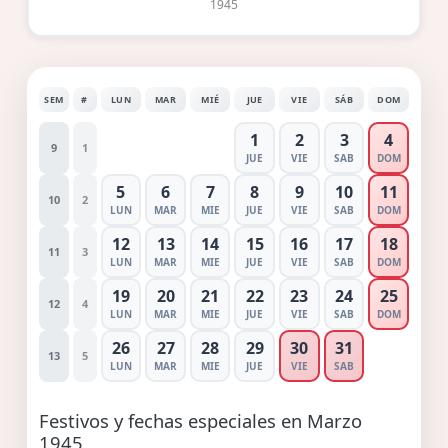
1945
SEM
#
LUN
MAR
MIÉ
JUE
VIE
SÁB
DOM
1
2
3
4
9
1
JUE
VIE
SAB
DOM
5
6
7
8
9
10
11
10
2
LUN
MAR
MIE
JUE
VIE
SAB
DOM
12
13
14
15
16
17
18
11
3
LUN
MAR
MIE
JUE
VIE
SAB
DOM
19
20
21
22
23
24
25
12
4
LUN
MAR
MIE
JUE
VIE
SAB
DOM
26
27
28
29
30
31
13
5
LUN
MAR
MIE
JUE
VIE
SAB
Festivos y fechas especiales en Marzo
1945