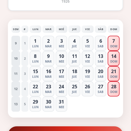
1926
SEM
#
LUN
MAR
MIÉ
JUE
VIE
SÁB
DOM
1
2
3
4
5
6
7
9
1
LUN
MAR
MIE
JUE
VIE
SAB
DOM
8
9
10
11
12
13
14
10
2
LUN
MAR
MIE
JUE
VIE
SAB
DOM
15
16
17
18
19
20
21
11
3
LUN
MAR
MIE
JUE
VIE
SAB
DOM
22
23
24
25
26
27
28
12
4
LUN
MAR
MIE
JUE
VIE
SAB
DOM
29
30
31
13
5
LUN
MAR
MIE