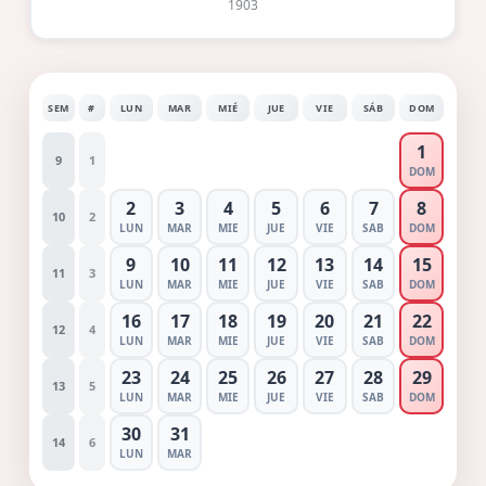
1903
SEM
#
LUN
MAR
MIÉ
JUE
VIE
SÁB
DOM
1
9
1
DOM
2
3
4
5
6
7
8
10
2
LUN
MAR
MIE
JUE
VIE
SAB
DOM
9
10
11
12
13
14
15
11
3
LUN
MAR
MIE
JUE
VIE
SAB
DOM
16
17
18
19
20
21
22
12
4
LUN
MAR
MIE
JUE
VIE
SAB
DOM
23
24
25
26
27
28
29
13
5
LUN
MAR
MIE
JUE
VIE
SAB
DOM
30
31
14
6
LUN
MAR