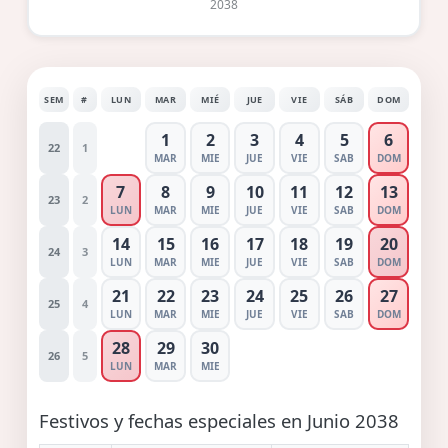
2038
SEM
#
LUN
MAR
MIÉ
JUE
VIE
SÁB
DOM
1
2
3
4
5
6
22
1
MAR
MIE
JUE
VIE
SAB
DOM
7
8
9
10
11
12
13
23
2
LUN
MAR
MIE
JUE
VIE
SAB
DOM
14
15
16
17
18
19
20
24
3
LUN
MAR
MIE
JUE
VIE
SAB
DOM
21
22
23
24
25
26
27
25
4
LUN
MAR
MIE
JUE
VIE
SAB
DOM
28
29
30
26
5
LUN
MAR
MIE
Festivos y fechas especiales en Junio 2038