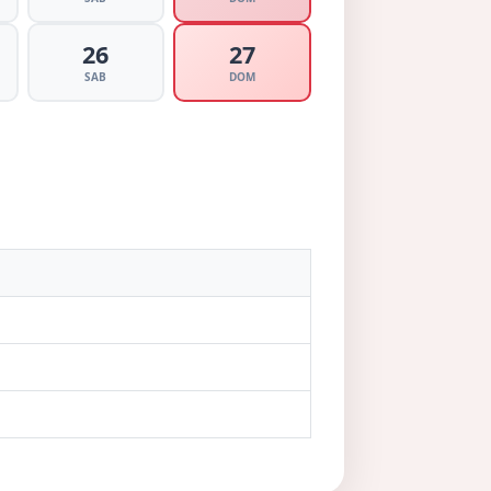
26
27
SAB
DOM