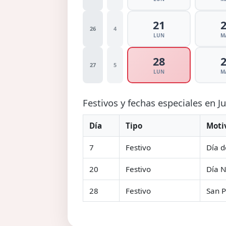
21
26
4
LUN
M
28
27
5
LUN
M
Festivos y fechas especiales en J
Día
Tipo
Moti
7
Festivo
Día d
20
Festivo
Día N
28
Festivo
San P