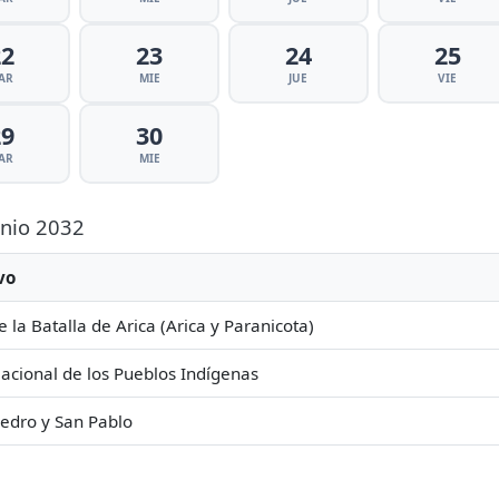
22
23
24
25
AR
MIE
JUE
VIE
29
30
AR
MIE
unio 2032
vo
e la Batalla de Arica (Arica y Paranicota)
acional de los Pueblos Indígenas
edro y San Pablo