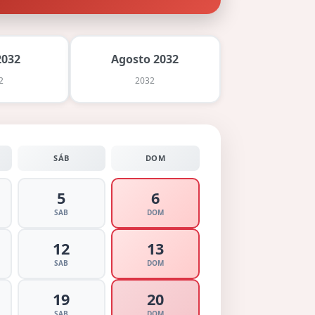
2032
Agosto 2032
2
2032
SÁB
DOM
5
6
SAB
DOM
12
13
SAB
DOM
19
20
SAB
DOM