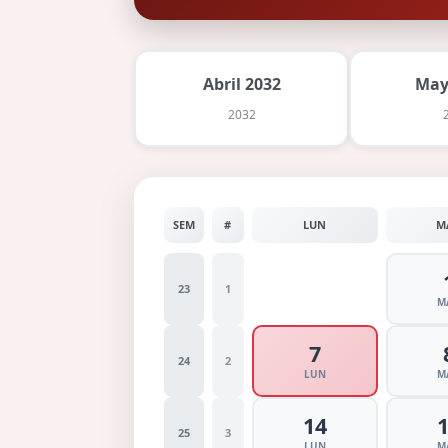
Abril 2032
May
2032
SEM
#
LUN
M
23
1
M
7
24
2
LUN
M
14
25
3
LUN
M