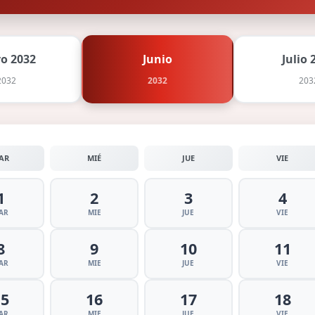
o 2032
Junio
Julio 
2032
2032
203
AR
MIÉ
JUE
VIE
1
2
3
4
AR
MIE
JUE
VIE
8
9
10
11
AR
MIE
JUE
VIE
15
16
17
18
AR
MIE
JUE
VIE