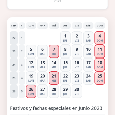
2023
SEM
#
LUN
MAR
MIÉ
JUE
VIE
SÁB
DOM
1
2
3
4
22
1
JUE
VIE
SAB
DOM
5
6
7
8
9
10
11
23
2
LUN
MAR
MIE
JUE
VIE
SAB
DOM
12
13
14
15
16
17
18
24
3
LUN
MAR
MIE
JUE
VIE
SAB
DOM
19
20
21
22
23
24
25
25
4
LUN
MAR
MIE
JUE
VIE
SAB
DOM
26
27
28
29
30
26
5
LUN
MAR
MIE
JUE
VIE
Festivos y fechas especiales en Junio 2023