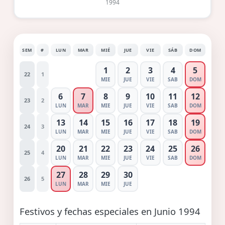
1994
SEM
#
LUN
MAR
MIÉ
JUE
VIE
SÁB
DOM
1
2
3
4
5
22
1
MIE
JUE
VIE
SAB
DOM
6
7
8
9
10
11
12
23
2
LUN
MAR
MIE
JUE
VIE
SAB
DOM
13
14
15
16
17
18
19
24
3
LUN
MAR
MIE
JUE
VIE
SAB
DOM
20
21
22
23
24
25
26
25
4
LUN
MAR
MIE
JUE
VIE
SAB
DOM
27
28
29
30
26
5
LUN
MAR
MIE
JUE
Festivos y fechas especiales en Junio 1994