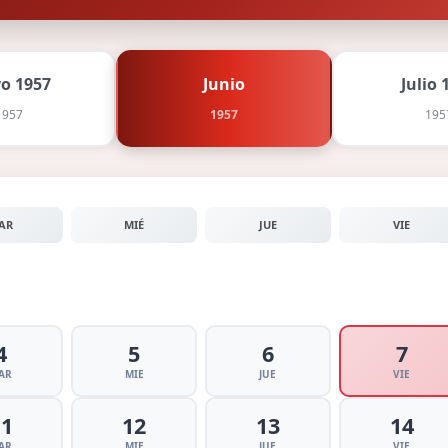
o 1957
Junio
Julio 
1957
1957
195
AR
MIÉ
JUE
VIE
4
5
6
7
AR
MIE
JUE
VIE
11
12
13
14
AR
MIE
JUE
VIE