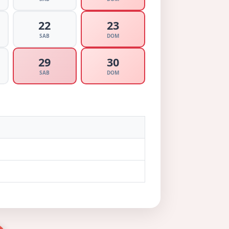
22
23
SAB
DOM
29
30
SAB
DOM