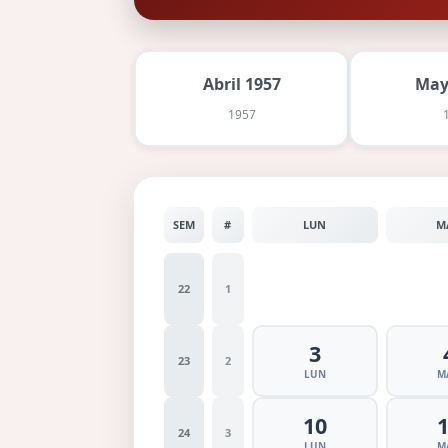
Abril 1957
May
1957
SEM
#
LUN
M
22
1
3
23
2
LUN
M
10
24
3
LUN
M