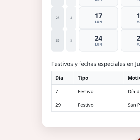
17
25
4
LUN
M
24
26
5
LUN
M
Festivos y fechas especiales en J
Día
Tipo
Moti
7
Festivo
Día d
29
Festivo
San P