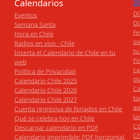
Calendarios
B
Dí
Eventos
Dí
Semana Santa
Fe
Hora en Chile
so
Radios en vivo · Chile
tu
Inserta el Calendario de Chile en tu
Fi
web
ca
Política de Privacidad
pl
Calendario Chile 2025
Ca
Calendario Chile 2026
to
Calendario Chile 2027
ap
Cuenta regresiva de feriados en Chile
la
Qué se celebra hoy en Chile
Có
Descargar calendario en PDF
Ch
Calendario imprimible: PDF horizontal,