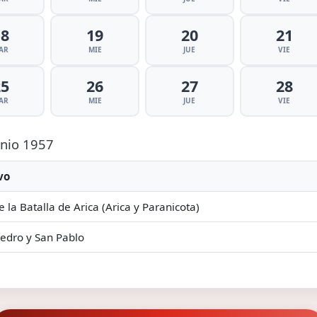
18
19
20
21
AR
MIE
JUE
VIE
25
26
27
28
AR
MIE
JUE
VIE
unio 1957
vo
e la Batalla de Arica (Arica y Paranicota)
edro y San Pablo