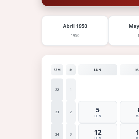
Abril 1950
May
1950
SEM
#
LUN
M
22
1
5
23
2
LUN
M
12
24
3
LUN
M