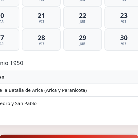
20
21
22
23
AR
MIE
JUE
VIE
27
28
29
30
AR
MIE
JUE
VIE
unio 1950
vo
e la Batalla de Arica (Arica y Paranicota)
edro y San Pablo