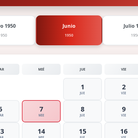
o 1950
Junio
Julio 
1950
1950
195
AR
MIÉ
JUE
VIE
1
2
JUE
VIE
6
7
8
9
AR
MIE
JUE
VIE
13
14
15
16
AR
MIE
JUE
VIE