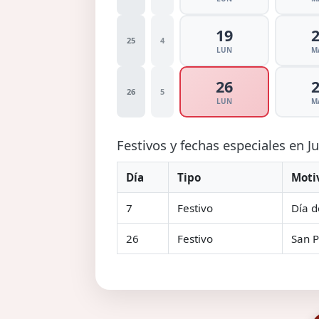
19
25
4
LUN
M
26
26
5
LUN
M
Festivos y fechas especiales en J
Día
Tipo
Moti
7
Festivo
Día d
26
Festivo
San P