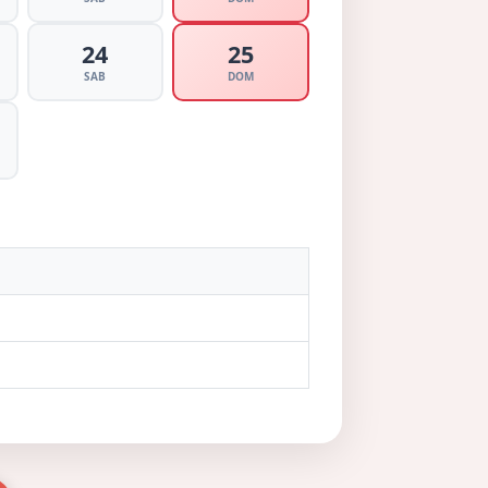
24
25
SAB
DOM