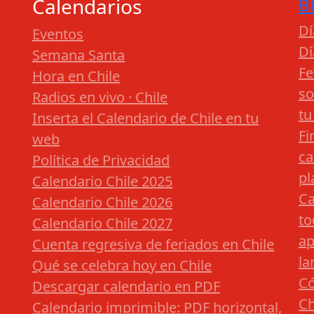
Calendarios
B
Dí
Eventos
Dí
Semana Santa
Fe
Hora en Chile
so
Radios en vivo · Chile
tu
Inserta el Calendario de Chile en tu
Fi
web
ca
Política de Privacidad
pl
Calendario Chile 2025
Ca
Calendario Chile 2026
to
Calendario Chile 2027
ap
Cuenta regresiva de feriados en Chile
la
Qué se celebra hoy en Chile
Có
Descargar calendario en PDF
Ch
Calendario imprimible: PDF horizontal,