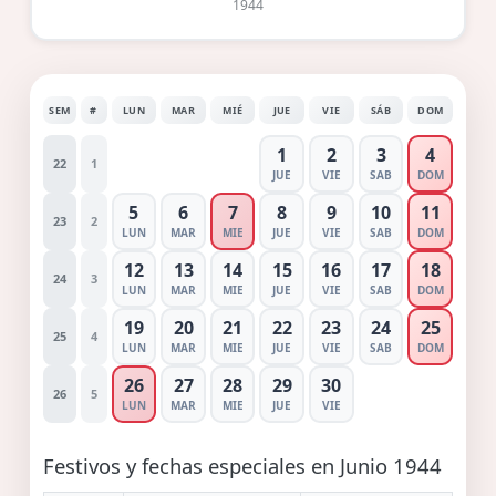
1944
SEM
#
LUN
MAR
MIÉ
JUE
VIE
SÁB
DOM
1
2
3
4
22
1
JUE
VIE
SAB
DOM
5
6
7
8
9
10
11
23
2
LUN
MAR
MIE
JUE
VIE
SAB
DOM
12
13
14
15
16
17
18
24
3
LUN
MAR
MIE
JUE
VIE
SAB
DOM
19
20
21
22
23
24
25
25
4
LUN
MAR
MIE
JUE
VIE
SAB
DOM
26
27
28
29
30
26
5
LUN
MAR
MIE
JUE
VIE
Festivos y fechas especiales en Junio 1944