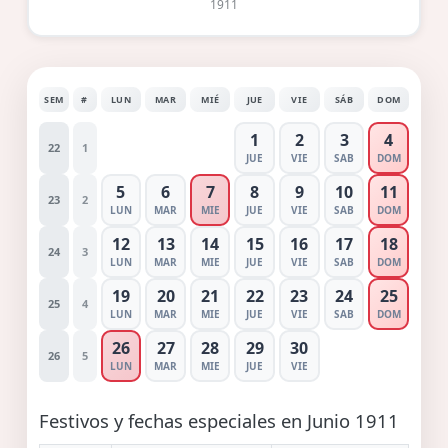
1911
SEM
#
LUN
MAR
MIÉ
JUE
VIE
SÁB
DOM
1
2
3
4
22
1
JUE
VIE
SAB
DOM
5
6
7
8
9
10
11
23
2
LUN
MAR
MIE
JUE
VIE
SAB
DOM
12
13
14
15
16
17
18
24
3
LUN
MAR
MIE
JUE
VIE
SAB
DOM
19
20
21
22
23
24
25
25
4
LUN
MAR
MIE
JUE
VIE
SAB
DOM
26
27
28
29
30
26
5
LUN
MAR
MIE
JUE
VIE
Festivos y fechas especiales en Junio 1911