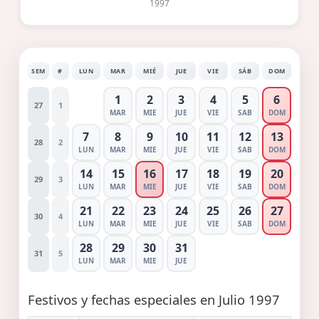
1997
SEM
#
LUN
MAR
MIÉ
JUE
VIE
SÁB
DOM
1
2
3
4
5
6
27
1
MAR
MIE
JUE
VIE
SAB
DOM
7
8
9
10
11
12
13
28
2
LUN
MAR
MIE
JUE
VIE
SAB
DOM
14
15
16
17
18
19
20
29
3
LUN
MAR
MIE
JUE
VIE
SAB
DOM
21
22
23
24
25
26
27
30
4
LUN
MAR
MIE
JUE
VIE
SAB
DOM
28
29
30
31
31
5
LUN
MAR
MIE
JUE
Festivos y fechas especiales en Julio 1997