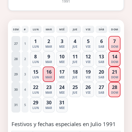
1991
SEM
#
LUN
MAR
MIÉ
JUE
VIE
SÁB
DOM
1
2
3
4
5
6
7
27
1
LUN
MAR
MIE
JUE
VIE
SAB
DOM
8
9
10
11
12
13
14
28
2
LUN
MAR
MIE
JUE
VIE
SAB
DOM
15
16
17
18
19
20
21
29
3
LUN
MAR
MIE
JUE
VIE
SAB
DOM
22
23
24
25
26
27
28
30
4
LUN
MAR
MIE
JUE
VIE
SAB
DOM
29
30
31
31
5
LUN
MAR
MIE
Festivos y fechas especiales en Julio 1991