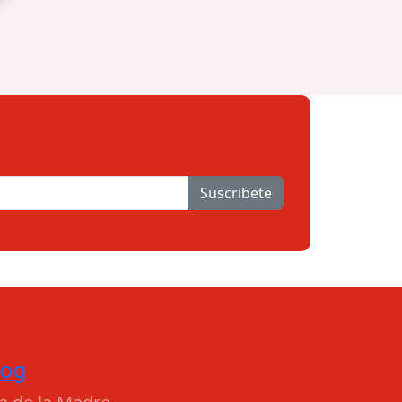
Suscribete
log