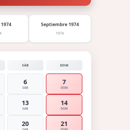
 1974
Septiembre 1974
4
1974
SÁB
DOM
6
7
SAB
DOM
13
14
SAB
DOM
20
21
SAB
DOM