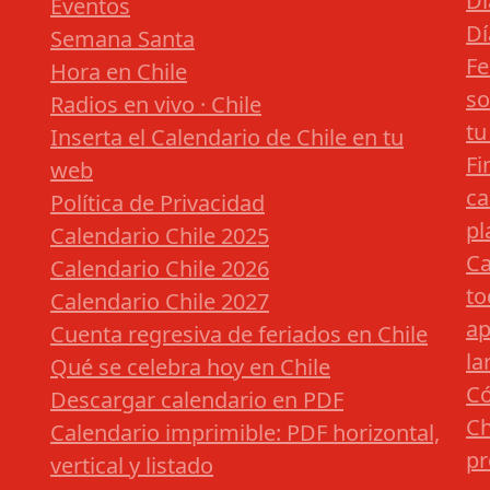
Dí
Eventos
Dí
Semana Santa
Fe
Hora en Chile
so
Radios en vivo · Chile
tu
Inserta el Calendario de Chile en tu
Fi
web
ca
Política de Privacidad
pl
Calendario Chile 2025
Ca
Calendario Chile 2026
to
Calendario Chile 2027
ap
Cuenta regresiva de feriados en Chile
la
Qué se celebra hoy en Chile
Có
Descargar calendario en PDF
Ch
Calendario imprimible: PDF horizontal,
pr
vertical y listado