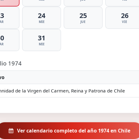
23
24
25
26
AR
MIE
JUE
VIE
30
31
AR
MIE
ulio 1974
vo
nidad de la Virgen del Carmen, Reina y Patrona de Chile
Ver calendario completo del año 1974 en Chile