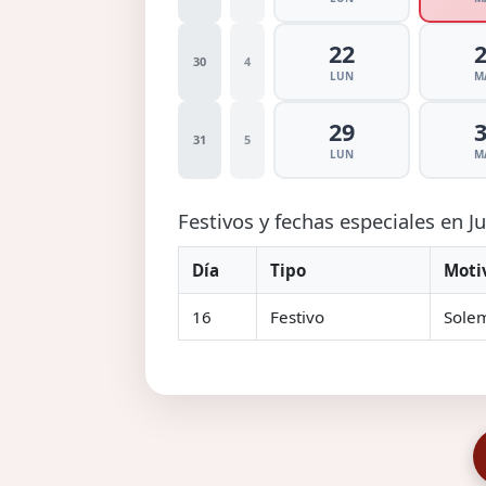
22
30
4
LUN
M
29
31
5
LUN
M
Festivos y fechas especiales en J
Día
Tipo
Moti
16
Festivo
Solem