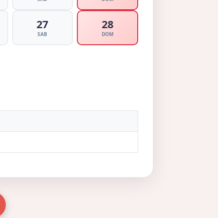
27
28
SAB
DOM