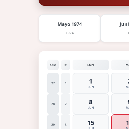
Mayo 1974
Jun
1974
SEM
#
LUN
M
1
27
1
LUN
M
8
28
2
LUN
M
15
29
3
LUN
M