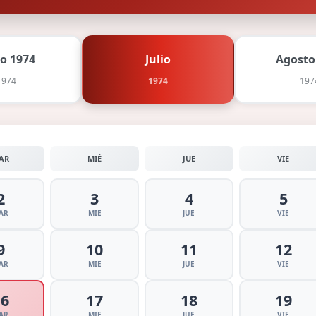
io 1974
Julio
Agosto
1974
1974
197
AR
MIÉ
JUE
VIE
2
3
4
5
AR
MIE
JUE
VIE
9
10
11
12
AR
MIE
JUE
VIE
16
17
18
19
AR
MIE
JUE
VIE