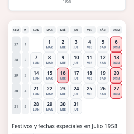
1958
SEM
#
LUN
MAR
MIÉ
JUE
VIE
SÁB
DOM
1
2
3
4
5
6
27
1
MAR
MIE
JUE
VIE
SAB
DOM
7
8
9
10
11
12
13
28
2
LUN
MAR
MIE
JUE
VIE
SAB
DOM
14
15
16
17
18
19
20
29
3
LUN
MAR
MIE
JUE
VIE
SAB
DOM
21
22
23
24
25
26
27
30
4
LUN
MAR
MIE
JUE
VIE
SAB
DOM
28
29
30
31
31
5
LUN
MAR
MIE
JUE
Festivos y fechas especiales en Julio 1958