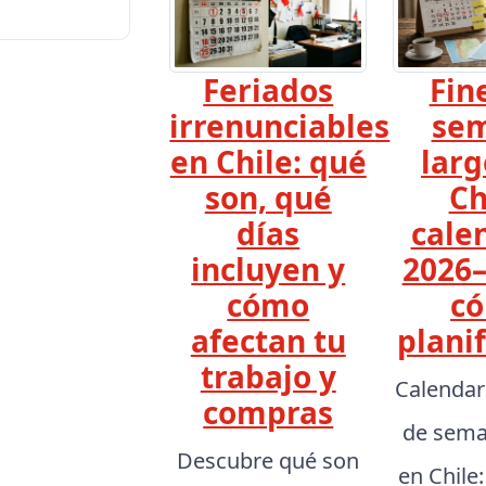
Feriados
Fin
irrenunciables
se
en Chile: qué
larg
son, qué
Ch
días
cale
incluyen y
2026–
cómo
c
afectan tu
planif
trabajo y
Calendar
compras
de sema
Descubre qué son
en Chile