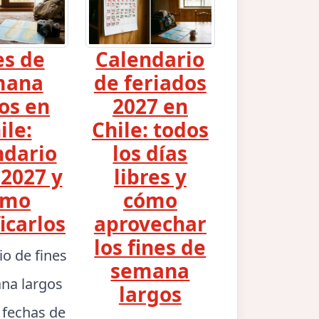
es de
Calendario
mana
de feriados
os en
2027 en
ile:
Chile: todos
ndario
los días
2027 y
libres y
ómo
cómo
icarlos
aprovechar
los fines de
io de fines
semana
na largos
largos
: fechas de