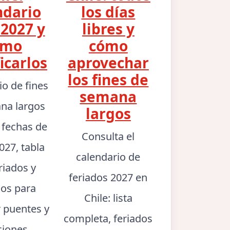
ndario
los días
2027 y
libres y
ómo
cómo
icarlos
aprovechar
los fines de
io de fines
semana
na largos
largos
: fechas de
Consulta el
027, tabla
calendario de
riados y
feriados 2027 en
jos para
Chile: lista
r puentes y
completa, feriados
ciones.