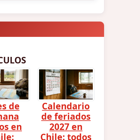
CULOS
es de
Calendario
mana
de feriados
os en
2027 en
ile:
Chile: todos