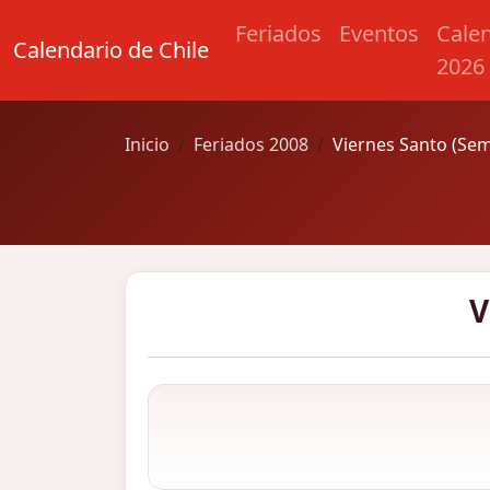
Feriados
Eventos
Cale
Calendario de Chile
2026
Inicio
Feriados 2008
Viernes Santo (Se
V