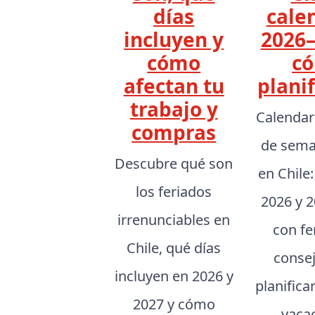
días
cale
incluyen y
2026–
cómo
c
afectan tu
planif
trabajo y
Calendar
compras
de sema
Descubre qué son
en Chile
los feriados
2026 y 2
irrenunciables en
con fe
Chile, qué días
conse
incluyen en 2026 y
planifica
2027 y cómo
vaca