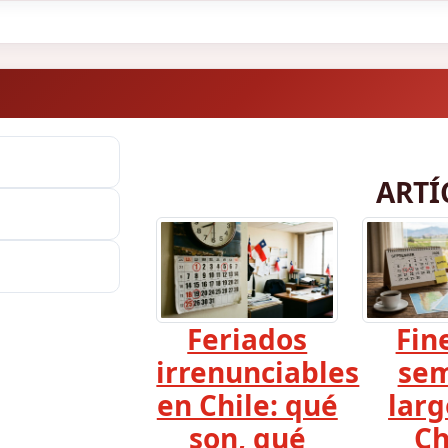
ARTÍ
Feriados
Fin
irrenunciables
se
en Chile: qué
larg
son, qué
Ch