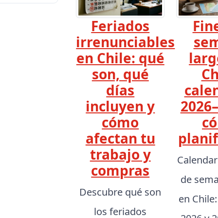
Feriados
Fin
irrenunciables
se
en Chile: qué
larg
son, qué
Ch
días
cale
incluyen y
2026–
cómo
c
afectan tu
planif
trabajo y
Calendar
compras
de sema
Descubre qué son
en Chile
los feriados