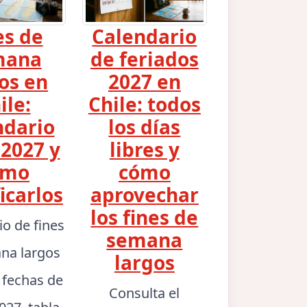
es de
Calendario
mana
de feriados
os en
2027 en
ile:
Chile: todos
ndario
los días
2027 y
libres y
ómo
cómo
icarlos
aprovechar
los fines de
io de fines
semana
na largos
largos
: fechas de
Consulta el