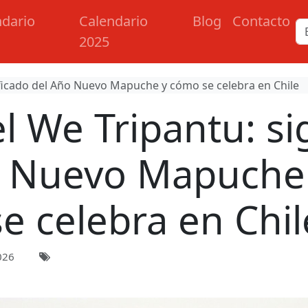
ndario
Calendario
Blog
Contacto
2025
ificado del Año Nuevo Mapuche y cómo se celebra en Chile
l We Tripantu: si
o Nuevo Mapuche
se celebra en Chil
026