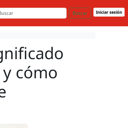
Iniciar sesión
Buscar
gnificado
 y cómo
e