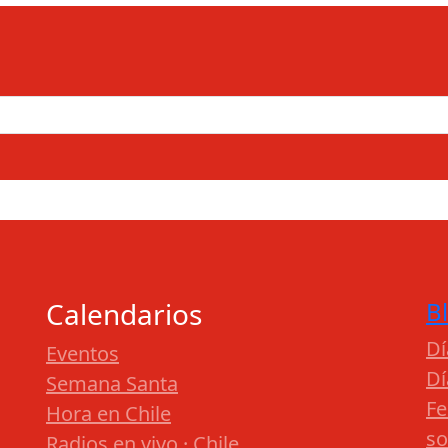
Calendarios
B
Dí
Eventos
Dí
Semana Santa
Fe
Hora en Chile
so
Radios en vivo · Chile