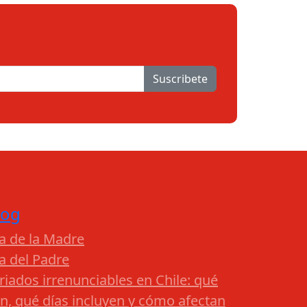
Suscribete
log
a de la Madre
a del Padre
riados irrenunciables en Chile: qué
n, qué días incluyen y cómo afectan