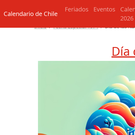
Feriados
Eventos
Cale
Calendario de Chile
2026
Inicio
Fecha Especial 1974
Día de las N
Día 