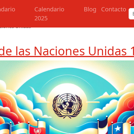
ndario
Calendario
Blog
Contacto
2025
aciones Unidas
de las Naciones Unidas