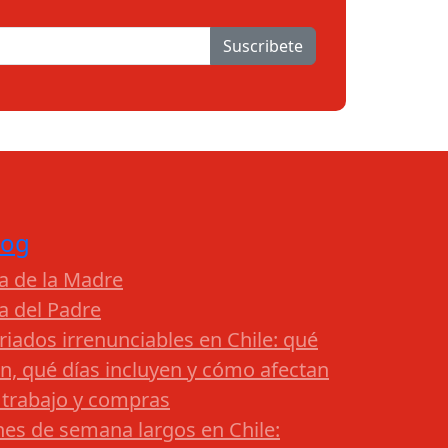
Suscribete
log
a de la Madre
a del Padre
riados irrenunciables en Chile: qué
n, qué días incluyen y cómo afectan
 trabajo y compras
nes de semana largos en Chile: