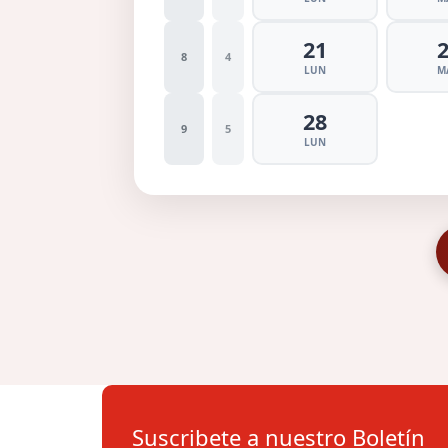
21
8
4
LUN
M
28
9
5
LUN
Suscribete a nuestro Boletín