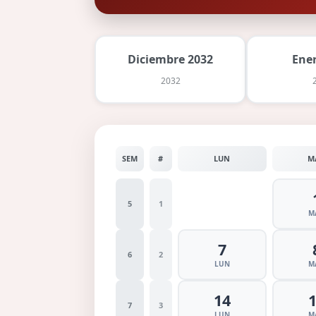
Diciembre 2032
Ene
2032
SEM
#
LUN
M
5
1
M
7
6
2
LUN
M
14
7
3
LUN
M