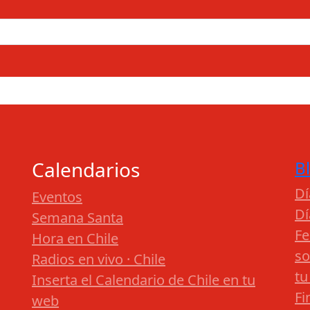
Calendarios
B
Dí
Eventos
Dí
Semana Santa
Fe
Hora en Chile
so
Radios en vivo · Chile
tu
Inserta el Calendario de Chile en tu
Fi
web