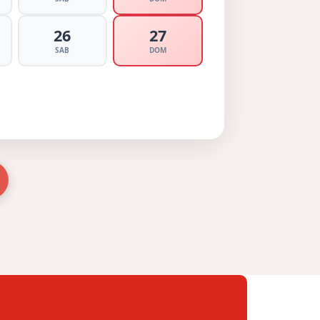
26
27
SAB
DOM