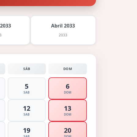
 2033
Abril 2033
3
2033
SÁB
DOM
5
6
SAB
DOM
12
13
SAB
DOM
19
20
SAB
DOM