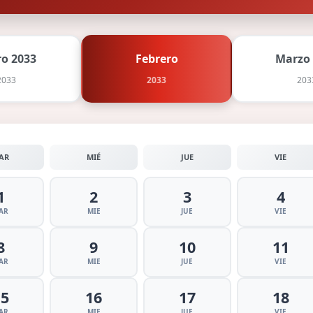
ro 2033
Febrero
Marzo
2033
2033
203
AR
MIÉ
JUE
VIE
1
2
3
4
AR
MIE
JUE
VIE
8
9
10
11
AR
MIE
JUE
VIE
15
16
17
18
AR
MIE
JUE
VIE