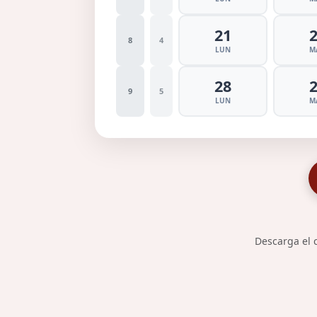
21
8
4
LUN
M
28
9
5
LUN
M
Descarga el c