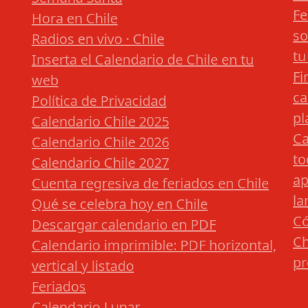
Fe
Hora en Chile
so
Radios en vivo · Chile
tu
Inserta el Calendario de Chile en tu
Fi
web
ca
Política de Privacidad
pl
Calendario Chile 2025
Ca
Calendario Chile 2026
to
Calendario Chile 2027
ap
Cuenta regresiva de feriados en Chile
la
Qué se celebra hoy en Chile
Có
Descargar calendario en PDF
Ch
Calendario imprimible: PDF horizontal,
pr
vertical y listado
Feriados
Calendario Lunar