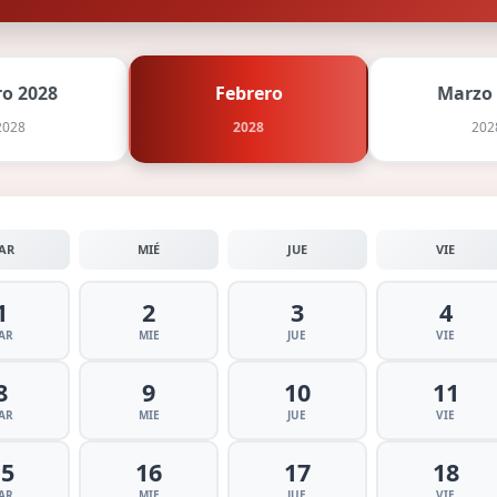
ro 2028
Febrero
Marzo
2028
2028
202
AR
MIÉ
JUE
VIE
1
2
3
4
AR
MIE
JUE
VIE
8
9
10
11
AR
MIE
JUE
VIE
15
16
17
18
AR
MIE
JUE
VIE