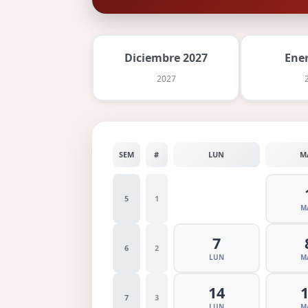
Diciembre 2027
Ene
2027
SEM
#
LUN
M
5
1
M
7
6
2
LUN
M
14
7
3
LUN
M