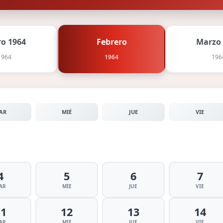
ro 1964
Febrero
Marzo
1964
1964
196
AR
MIÉ
JUE
VIE
4
5
6
7
AR
MIE
JUE
VIE
11
12
13
14
AR
MIE
JUE
VIE