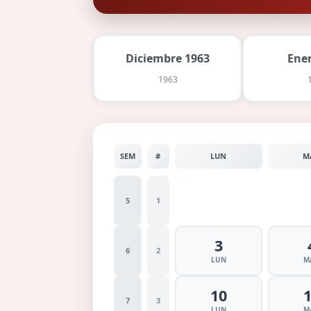
Diciembre 1963
Ene
1963
SEM
#
LUN
M
5
1
3
6
2
LUN
M
10
7
3
LUN
M