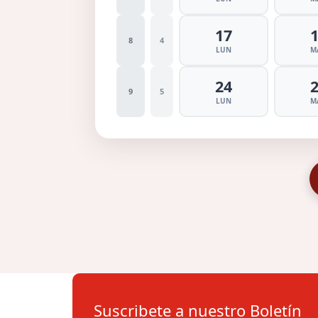
17
8
4
LUN
M
24
9
5
LUN
M
Suscribete a nuestro Boletín