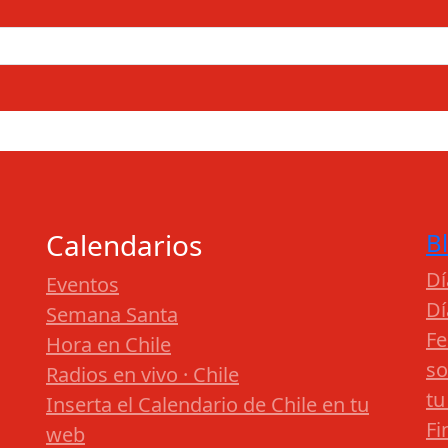
Calendarios
B
Dí
Eventos
Dí
Semana Santa
Fe
Hora en Chile
so
Radios en vivo · Chile
tu
Inserta el Calendario de Chile en tu
Fi
web