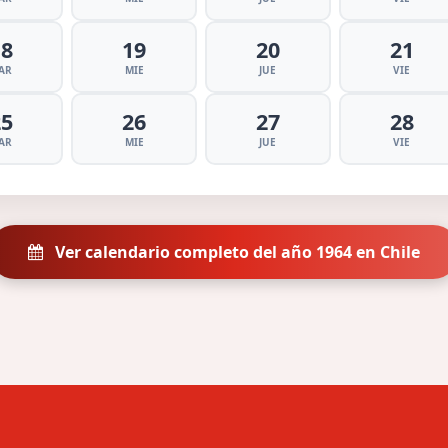
18
19
20
21
AR
MIE
JUE
VIE
25
26
27
28
AR
MIE
JUE
VIE
Ver calendario completo del año 1964 en Chile