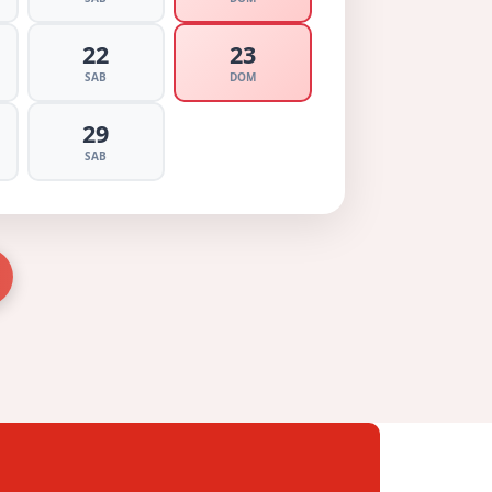
22
23
SAB
DOM
29
SAB