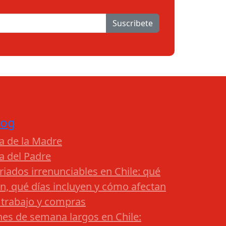
Suscribete
log
a de la Madre
a del Padre
riados irrenunciables en Chile: qué
n, qué días incluyen y cómo afectan
 trabajo y compras
nes de semana largos en Chile: