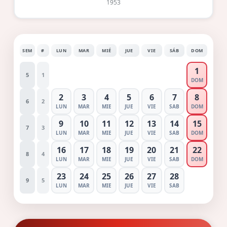
1953
SEM
#
LUN
MAR
MIÉ
JUE
VIE
SÁB
DOM
1
5
1
DOM
2
3
4
5
6
7
8
6
2
LUN
MAR
MIE
JUE
VIE
SAB
DOM
9
10
11
12
13
14
15
7
3
LUN
MAR
MIE
JUE
VIE
SAB
DOM
16
17
18
19
20
21
22
8
4
LUN
MAR
MIE
JUE
VIE
SAB
DOM
23
24
25
26
27
28
9
5
LUN
MAR
MIE
JUE
VIE
SAB