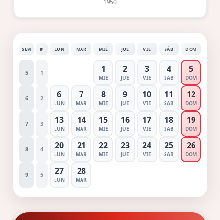
1950
SEM
#
LUN
MAR
MIÉ
JUE
VIE
SÁB
DOM
1
2
3
4
5
5
1
MIE
JUE
VIE
SAB
DOM
6
7
8
9
10
11
12
6
2
LUN
MAR
MIE
JUE
VIE
SAB
DOM
13
14
15
16
17
18
19
7
3
LUN
MAR
MIE
JUE
VIE
SAB
DOM
20
21
22
23
24
25
26
8
4
LUN
MAR
MIE
JUE
VIE
SAB
DOM
27
28
9
5
LUN
MAR