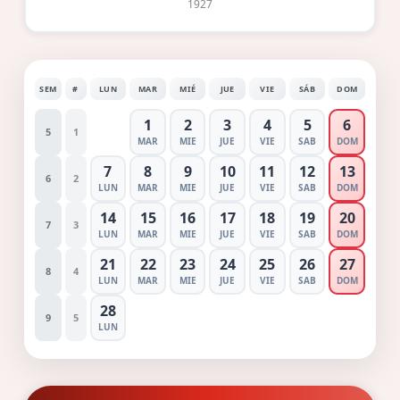
1927
SEM
#
LUN
MAR
MIÉ
JUE
VIE
SÁB
DOM
1
2
3
4
5
6
5
1
MAR
MIE
JUE
VIE
SAB
DOM
7
8
9
10
11
12
13
6
2
LUN
MAR
MIE
JUE
VIE
SAB
DOM
14
15
16
17
18
19
20
7
3
LUN
MAR
MIE
JUE
VIE
SAB
DOM
21
22
23
24
25
26
27
8
4
LUN
MAR
MIE
JUE
VIE
SAB
DOM
28
9
5
LUN