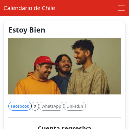
Calendario de Chile
Estoy Bien
Facebook
X
WhatsApp
LinkedIn
Cuenta regresiva