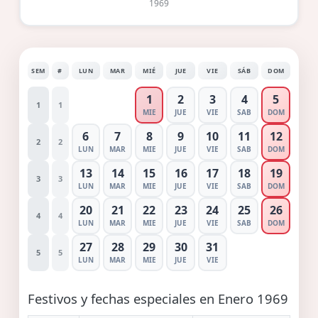
1969
SEM
#
LUN
MAR
MIÉ
JUE
VIE
SÁB
DOM
1
2
3
4
5
1
1
MIE
JUE
VIE
SAB
DOM
6
7
8
9
10
11
12
2
2
LUN
MAR
MIE
JUE
VIE
SAB
DOM
13
14
15
16
17
18
19
3
3
LUN
MAR
MIE
JUE
VIE
SAB
DOM
20
21
22
23
24
25
26
4
4
LUN
MAR
MIE
JUE
VIE
SAB
DOM
27
28
29
30
31
5
5
LUN
MAR
MIE
JUE
VIE
Festivos y fechas especiales en Enero 1969