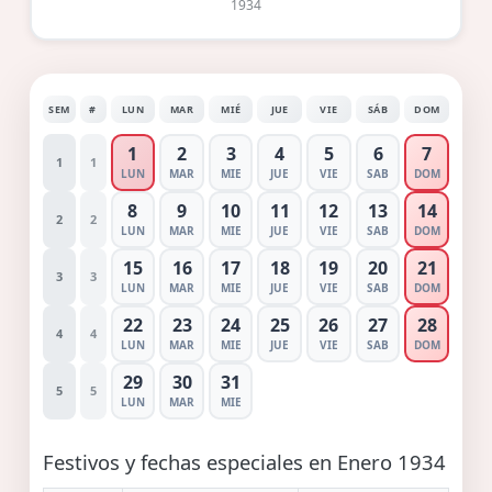
1934
SEM
#
LUN
MAR
MIÉ
JUE
VIE
SÁB
DOM
1
2
3
4
5
6
7
1
1
LUN
MAR
MIE
JUE
VIE
SAB
DOM
8
9
10
11
12
13
14
2
2
LUN
MAR
MIE
JUE
VIE
SAB
DOM
15
16
17
18
19
20
21
3
3
LUN
MAR
MIE
JUE
VIE
SAB
DOM
22
23
24
25
26
27
28
4
4
LUN
MAR
MIE
JUE
VIE
SAB
DOM
29
30
31
5
5
LUN
MAR
MIE
Festivos y fechas especiales en Enero 1934