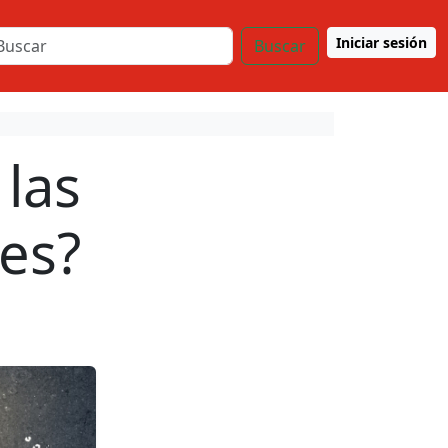
Iniciar sesión
Buscar
 las
les?