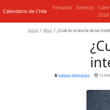
Feriados
Eventos
Cale
Calendario de Chile
2026
Inicio
Blog
¿Cuál es la teoría de las inte
¿Cu
int
Natalia Rodriguez
13 Oct