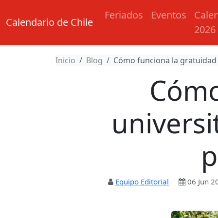
Feriados
Eventos
Cale
Calendario de Chile
2026
Inicio
Blog
Cómo funciona la gratuidad u
Cómo 
universi
p
Equipo Editorial
06 Jun 2