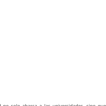
d no solo abarca a las universidades, sino qu