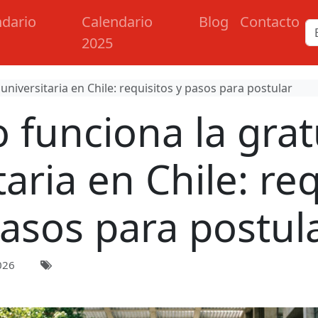
ndario
Calendario
Blog
Contacto
2025
niversitaria en Chile: requisitos y pasos para postular
funciona la gra
taria en Chile: req
asos para postul
026