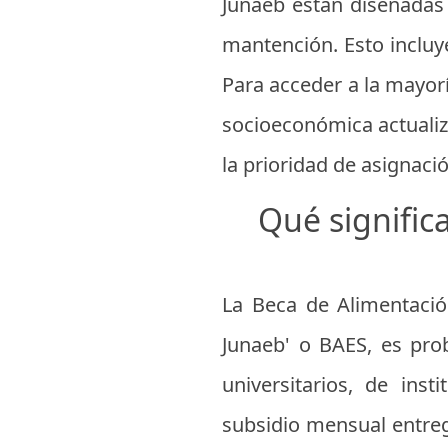
Junaeb están diseñadas 
mantención. Esto incluy
Para acceder a la mayorí
socioeconómica actuali
la prioridad de asignaci
Qué signific
La Beca de Alimentació
Junaeb' o BAES, es pro
universitarios, de ins
subsidio mensual entrega