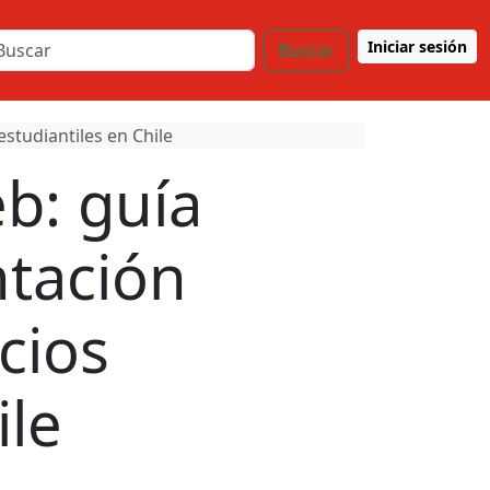
Iniciar sesión
Buscar
studiantiles en Chile
b: guía
ntación
cios
ile