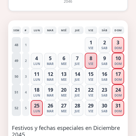
2046
SEM
#
LUN
MAR
MIÉ
JUE
VIE
SÁB
DOM
1
2
3
48
1
VIE
SAB
DOM
4
5
6
7
8
9
10
49
2
LUN
MAR
MIE
JUE
VIE
SAB
DOM
11
12
13
14
15
16
17
50
3
LUN
MAR
MIE
JUE
VIE
SAB
DOM
18
19
20
21
22
23
24
51
4
LUN
MAR
MIE
JUE
VIE
SAB
DOM
25
26
27
28
29
30
31
52
5
LUN
MAR
MIE
JUE
VIE
SAB
DOM
Festivos y fechas especiales en Diciembre
2045