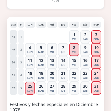
1979
SEM
#
LUN
MAR
MIÉ
JUE
VIE
SÁB
DOM
1
2
3
48
1
VIE
SAB
DOM
4
5
6
7
8
9
10
49
2
LUN
MAR
MIE
JUE
VIE
SAB
DOM
11
12
13
14
15
16
17
50
3
LUN
MAR
MIE
JUE
VIE
SAB
DOM
18
19
20
21
22
23
24
51
4
LUN
MAR
MIE
JUE
VIE
SAB
DOM
25
26
27
28
29
30
31
52
5
LUN
MAR
MIE
JUE
VIE
SAB
DOM
Festivos y fechas especiales en Diciembre
1978