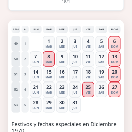
1971
SEM
#
LUN
MAR
MIÉ
JUE
VIE
SÁB
DOM
1
2
3
4
5
6
49
1
MAR
MIE
JUE
VIE
SAB
DOM
7
8
9
10
11
12
13
50
2
LUN
MAR
MIE
JUE
VIE
SAB
DOM
14
15
16
17
18
19
20
51
3
LUN
MAR
MIE
JUE
VIE
SAB
DOM
21
22
23
24
25
26
27
52
4
LUN
MAR
MIE
JUE
VIE
SAB
DOM
28
29
30
31
53
5
LUN
MAR
MIE
JUE
Festivos y fechas especiales en Diciembre
1970