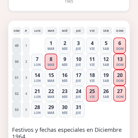
1965
SEM
#
LUN
MAR
MIÉ
JUE
VIE
SÁB
DOM
1
2
3
4
5
6
49
1
MAR
MIE
JUE
VIE
SAB
DOM
7
8
9
10
11
12
13
50
2
LUN
MAR
MIE
JUE
VIE
SAB
DOM
14
15
16
17
18
19
20
51
3
LUN
MAR
MIE
JUE
VIE
SAB
DOM
21
22
23
24
25
26
27
52
4
LUN
MAR
MIE
JUE
VIE
SAB
DOM
28
29
30
31
53
5
LUN
MAR
MIE
JUE
Festivos y fechas especiales en Diciembre
1964