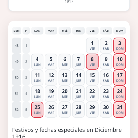
1917
SEM
#
LUN
MAR
MIÉ
JUE
VIE
SÁB
DOM
1
2
3
48
1
VIE
SAB
DOM
4
5
6
7
8
9
10
49
2
LUN
MAR
MIE
JUE
VIE
SAB
DOM
11
12
13
14
15
16
17
50
3
LUN
MAR
MIE
JUE
VIE
SAB
DOM
18
19
20
21
22
23
24
51
4
LUN
MAR
MIE
JUE
VIE
SAB
DOM
25
26
27
28
29
30
31
52
5
LUN
MAR
MIE
JUE
VIE
SAB
DOM
Festivos y fechas especiales en Diciembre
1916