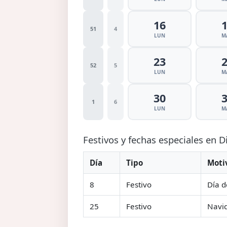
16
51
4
LUN
M
23
52
5
LUN
M
30
1
6
LUN
M
Festivos y fechas especiales en 
Día
Tipo
Moti
8
Festivo
Día d
25
Festivo
Navi