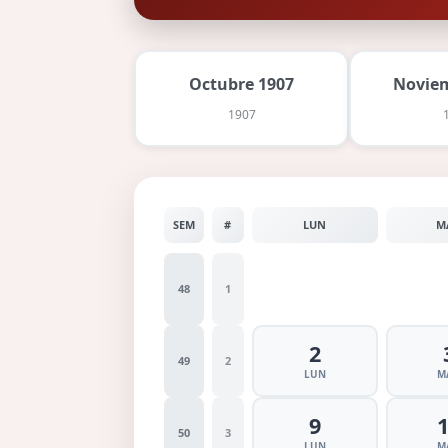
Octubre 1907
Noviem
1907
SEM
#
LUN
M
48
1
2
49
2
LUN
M
9
50
3
LUN
M