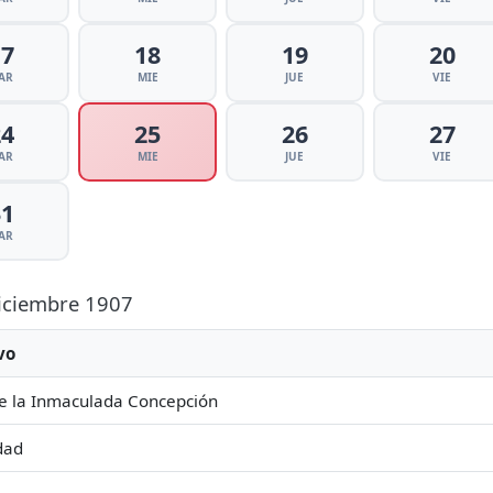
17
18
19
20
AR
MIE
JUE
VIE
24
25
26
27
AR
MIE
JUE
VIE
31
AR
Diciembre 1907
vo
e la Inmaculada Concepción
dad