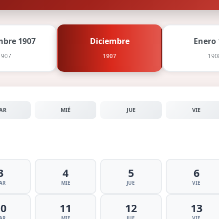
bre 1907
Diciembre
Enero 
1907
1907
190
AR
MIÉ
JUE
VIE
3
4
5
6
AR
MIE
JUE
VIE
10
11
12
13
AR
MIE
JUE
VIE