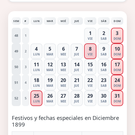
SEM
#
LUN
MAR
MIÉ
JUE
VIE
SÁB
DOM
1
2
3
48
1
VIE
SAB
DOM
4
5
6
7
8
9
10
49
2
LUN
MAR
MIE
JUE
VIE
SAB
DOM
11
12
13
14
15
16
17
50
3
LUN
MAR
MIE
JUE
VIE
SAB
DOM
18
19
20
21
22
23
24
51
4
LUN
MAR
MIE
JUE
VIE
SAB
DOM
25
26
27
28
29
30
31
52
5
LUN
MAR
MIE
JUE
VIE
SAB
DOM
Festivos y fechas especiales en Diciembre
1899