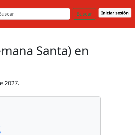
Iniciar sesión
Buscar
emana Santa) en
de 2027
.
s