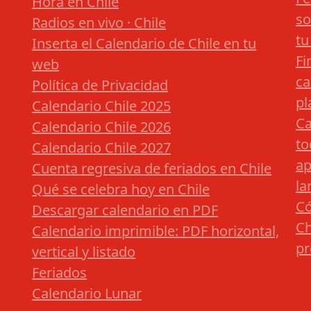
Hora en Chile
so
Radios en vivo · Chile
tu
Inserta el Calendario de Chile en tu
Fi
web
ca
Política de Privacidad
pl
Calendario Chile 2025
Ca
Calendario Chile 2026
to
Calendario Chile 2027
ap
Cuenta regresiva de feriados en Chile
la
Qué se celebra hoy en Chile
Có
Descargar calendario en PDF
Ch
Calendario imprimible: PDF horizontal,
pr
vertical y listado
Feriados
Calendario Lunar