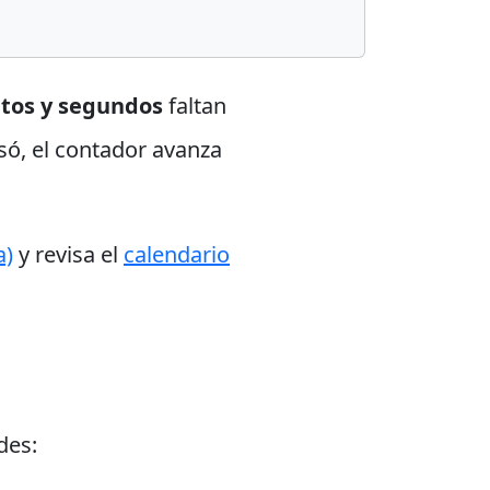
utos y segundos
faltan
só, el contador avanza
a)
y revisa el
calendario
des: