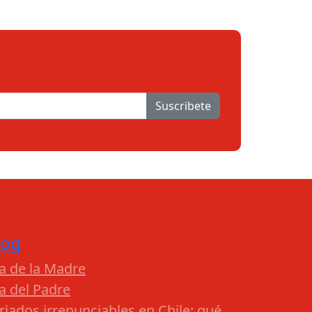
Suscribete
log
a de la Madre
a del Padre
riados irrenunciables en Chile: qué