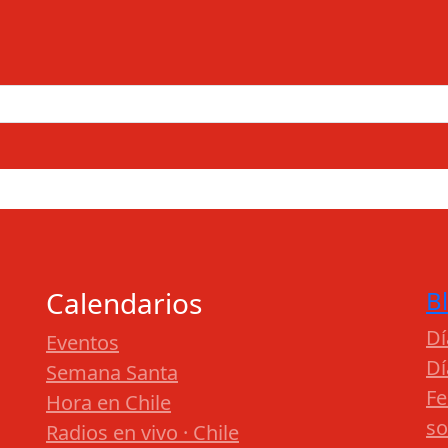
Calendarios
B
Dí
Eventos
Dí
Semana Santa
Fe
Hora en Chile
so
Radios en vivo · Chile