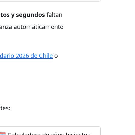
utos y segundos
faltan
 avanza automáticamente
dario 2026 de Chile
o
des:
🗓️ Calculadora de años bisiestos