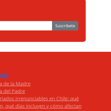
Suscribete
log
a de la Madre
a del Padre
riados irrenunciables en Chile: qué
n, qué días incluyen y cómo afectan