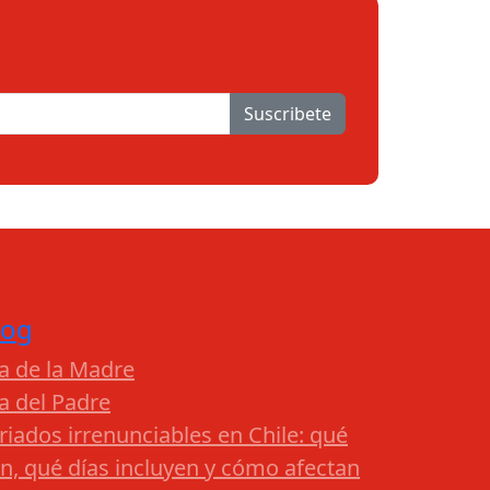
Suscribete
log
a de la Madre
a del Padre
riados irrenunciables en Chile: qué
n, qué días incluyen y cómo afectan