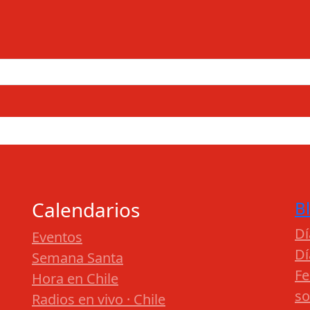
Calendarios
B
Dí
Eventos
Dí
Semana Santa
Fe
Hora en Chile
so
Radios en vivo · Chile