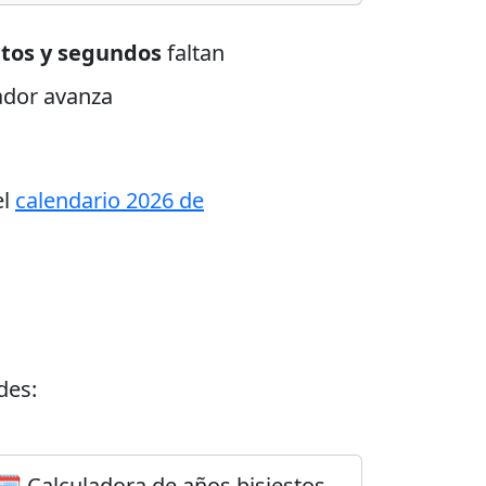
utos y segundos
faltan
tador avanza
el
calendario 2026 de
des:
🗓️ Calculadora de años bisiestos