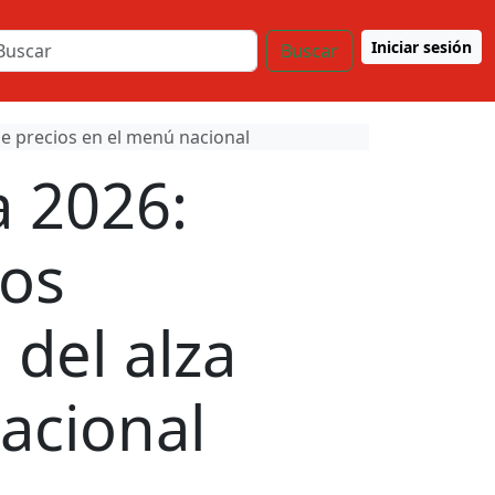
Iniciar sesión
Buscar
de precios en el menú nacional
a 2026:
tos
 del alza
acional