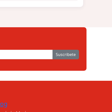
Suscribete
log