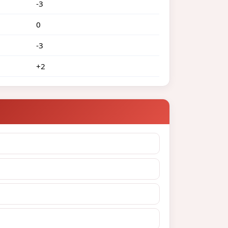
-3
0
-3
+2