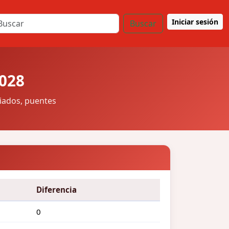
Iniciar sesión
Buscar
2028
riados, puentes
Diferencia
0