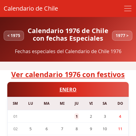
Calendario de Chile
Calendario 1976 de Chile
< 1975
1977 >
con fechas Especiales
Fechas especiales del Calendario de Chile 1976
Ver calendario 1976 con festivos
ENERO
SM
LU
MA
MI
JU
VI
SA
DO
01
1
2
3
4
02
5
6
7
8
9
10
11