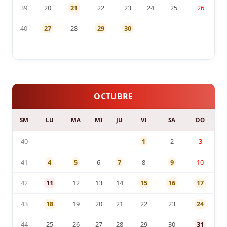
39
20
21
22
23
24
25
26
40
27
28
29
30
OCTUBRE
SM
LU
MA
MI
JU
VI
SA
DO
40
1
2
3
41
4
5
6
7
8
9
10
42
11
12
13
14
15
16
17
43
18
19
20
21
22
23
24
44
25
26
27
28
29
30
31