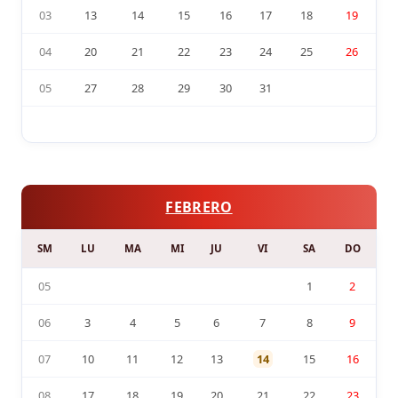
03
13
14
15
16
17
18
19
04
20
21
22
23
24
25
26
05
27
28
29
30
31
FEBRERO
SM
LU
MA
MI
JU
VI
SA
DO
05
1
2
06
3
4
5
6
7
8
9
07
10
11
12
13
14
15
16
08
17
18
19
20
21
22
23