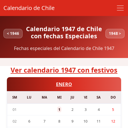
Calendario de Chile
Calendario 1947 de Chile
< 1946
1948 >
con fechas Especiales
Fechas especiales del Calendario de Chile 1947
Ver calendario 1947 con festivos
ENERO
SM
LU
MA
MI
JU
VI
SA
DO
01
1
2
3
4
5
02
6
7
8
9
10
11
12