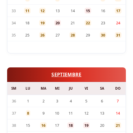
33
11
12
13
14
15
16
17
34
18
19
20
21
22
23
24
35
25
26
27
28
29
30
31
SEPTIEMBRE
SM
LU
MA
MI
JU
VI
SA
DO
36
1
2
3
4
5
6
7
37
8
9
10
11
12
13
14
38
15
16
17
18
19
20
21