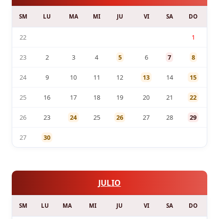
SM
LU
MA
MI
JU
VI
SA
DO
22
1
23
2
3
4
5
6
7
8
24
9
10
11
12
13
14
15
25
16
17
18
19
20
21
22
26
23
24
25
26
27
28
29
27
30
JULIO
SM
LU
MA
MI
JU
VI
SA
DO