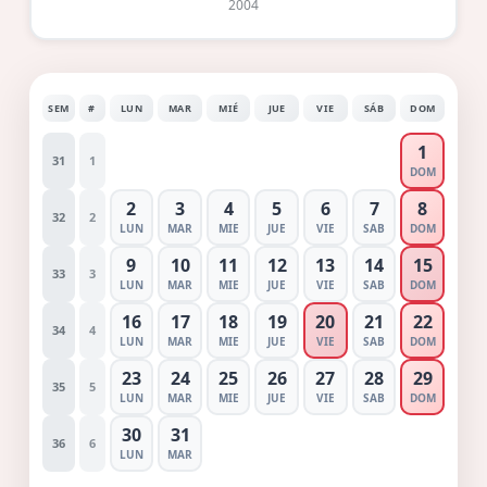
2004
SEM
#
LUN
MAR
MIÉ
JUE
VIE
SÁB
DOM
1
31
1
DOM
2
3
4
5
6
7
8
32
2
LUN
MAR
MIE
JUE
VIE
SAB
DOM
9
10
11
12
13
14
15
33
3
LUN
MAR
MIE
JUE
VIE
SAB
DOM
16
17
18
19
20
21
22
34
4
LUN
MAR
MIE
JUE
VIE
SAB
DOM
23
24
25
26
27
28
29
35
5
LUN
MAR
MIE
JUE
VIE
SAB
DOM
30
31
36
6
LUN
MAR