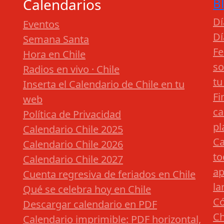
Calendarios
B
Dí
Eventos
Dí
Semana Santa
Fe
Hora en Chile
so
Radios en vivo · Chile
tu
Inserta el Calendario de Chile en tu
Fi
web
ca
Política de Privacidad
pl
Calendario Chile 2025
Ca
Calendario Chile 2026
to
Calendario Chile 2027
ap
Cuenta regresiva de feriados en Chile
la
Qué se celebra hoy en Chile
Có
Descargar calendario en PDF
Ch
Calendario imprimible: PDF horizontal,