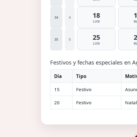
18
34
4
LUN
M
25
35
5
LUN
M
Festivos y fechas especiales en 
Día
Tipo
Moti
15
Festivo
Asunc
20
Festivo
Natal