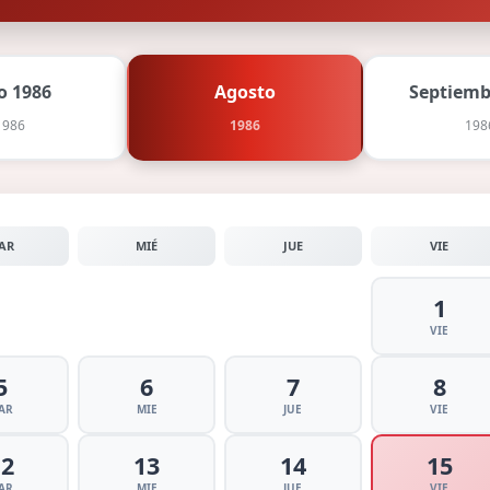
io 1986
Agosto
Septiemb
1986
1986
198
AR
MIÉ
JUE
VIE
1
VIE
5
6
7
8
AR
MIE
JUE
VIE
12
13
14
15
AR
MIE
JUE
VIE