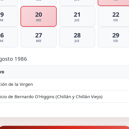
19
20
21
22
AR
MIE
JUE
VIE
26
27
28
29
AR
MIE
JUE
VIE
Agosto 1986
vo
ión de la Virgen
icio de Bernardo O’Higgins (Chillán y Chillán Viejo)