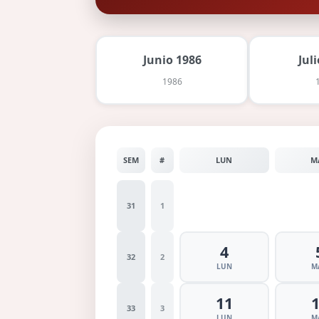
Junio 1986
Jul
1986
SEM
#
LUN
M
31
1
4
32
2
LUN
M
11
33
3
LUN
M