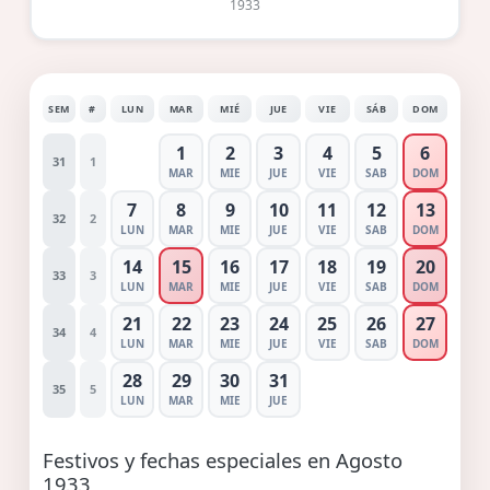
1933
SEM
#
LUN
MAR
MIÉ
JUE
VIE
SÁB
DOM
1
2
3
4
5
6
31
1
MAR
MIE
JUE
VIE
SAB
DOM
7
8
9
10
11
12
13
32
2
LUN
MAR
MIE
JUE
VIE
SAB
DOM
14
15
16
17
18
19
20
33
3
LUN
MAR
MIE
JUE
VIE
SAB
DOM
21
22
23
24
25
26
27
34
4
LUN
MAR
MIE
JUE
VIE
SAB
DOM
28
29
30
31
35
5
LUN
MAR
MIE
JUE
Festivos y fechas especiales en Agosto
1933